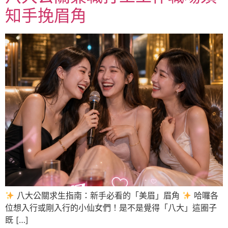
知手挽眉角
八大公關求生指南：新手必看的「美眉」眉角
哈囉各
位想入行或剛入行的小仙女們！是不是覺得「八大」這圈子
既 […]