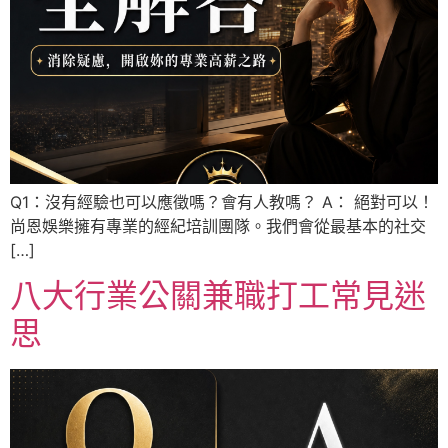
Q1：沒有經驗也可以應徵嗎？會有人教嗎？ A： 絕對可以！
尚恩娛樂擁有專業的經紀培訓團隊。我們會從最基本的社交
[…]
八大行業公關兼職打工常見迷
思