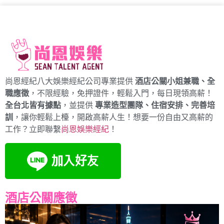
尚恩經紀八大娛樂經紀公司專業提供
酒店公關小姐兼職、全
職應徵
，不限經驗，免押證件，輕鬆入門，每日現領高薪！
全台北皆有據點
，並提供
專業造型團隊、住宿安排、完善培
訓
，讓你輕鬆上檯，開啟高薪人生！想要一份自由又高薪的
工作？立即聯繫
尚恩娛樂經紀
！
酒店公關應徵