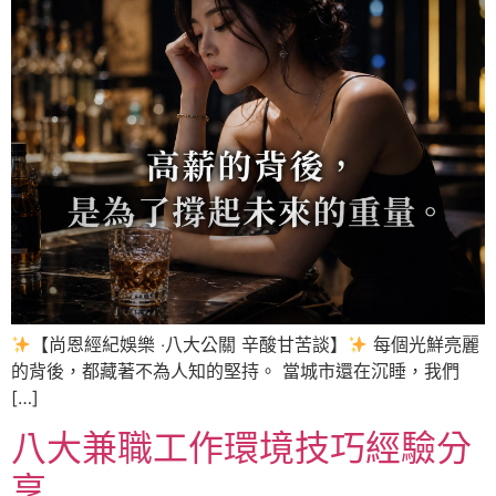
【尚恩經紀娛樂 ‧八大公關 辛酸甘苦談】
每個光鮮亮麗
的背後，都藏著不為人知的堅持。 當城市還在沉睡，我們
[…]
八大兼職工作環境技巧經驗分
享