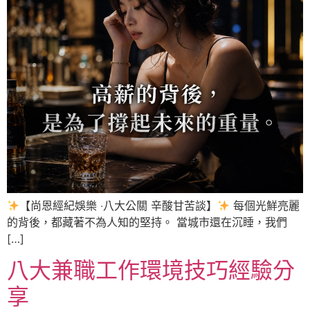
【尚恩經紀娛樂 ‧八大公關 辛酸甘苦談】
每個光鮮亮麗
的背後，都藏著不為人知的堅持。 當城市還在沉睡，我們
[…]
八大兼職工作環境技巧經驗分
享