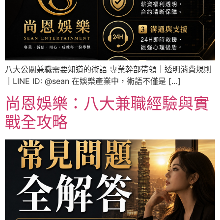
八大公關兼職需要知道的術語 專業幹部帶領｜透明消費規則
｜LINE ID: @sean 在娛樂產業中，術語不僅是 […]
尚恩娛樂：八大兼職經驗與實
戰全攻略