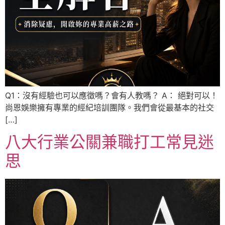
Q1：沒有經驗也可以應徵嗎？會有人教嗎？ A： 絕對可以！
尚恩娛樂擁有專業的經紀培訓團隊。我們會從最基本的社交
[…]
八大行業公關兼職打工常見迷
思