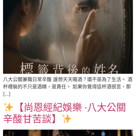
八大公關兼職日常辛酸 誰想天天喝酒？還不是為了生活。 酒
杯裡裝的不只是酒精，是責任。 如果你覺得這杯酒很苦，那
[…]
【尚恩經紀娛樂 ‧八大公關
辛酸甘苦談】