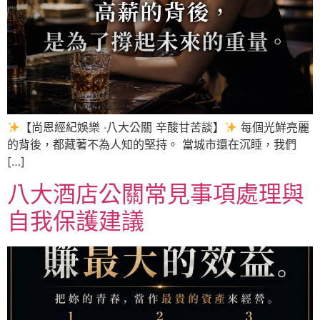
【尚恩經紀娛樂 ‧八大公關 辛酸甘苦談】
每個光鮮亮麗
的背後，都藏著不為人知的堅持。 當城市還在沉睡，我們
[…]
八大酒店公關常見事項處理與
自我保護建議