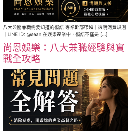
八大公關兼職需要知道的術語 專業幹部帶領｜透明消費規則
｜LINE ID: @sean 在娛樂產業中，術語不僅是 […]
尚恩娛樂：八大兼職經驗與實
戰全攻略