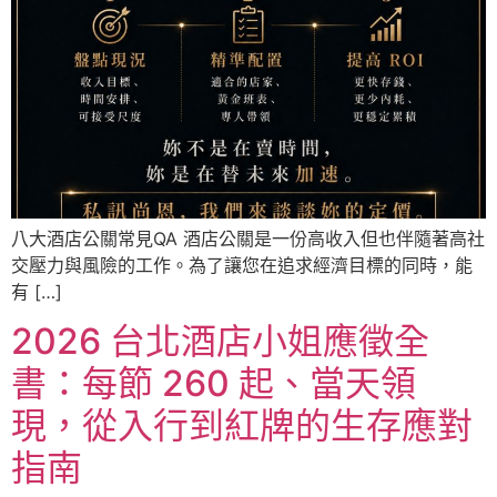
八大酒店公關常見QA 酒店公關是一份高收入但也伴隨著高社
交壓力與風險的工作。為了讓您在追求經濟目標的同時，能
有 […]
2026 台北酒店小姐應徵全
書：每節 260 起、當天領
現，從入行到紅牌的生存應對
指南