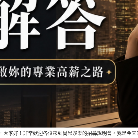
，大家好！非常歡迎各位來到尚恩娛樂的招募說明會。我是今天的講