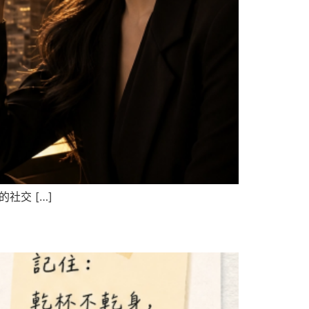
社交 […]