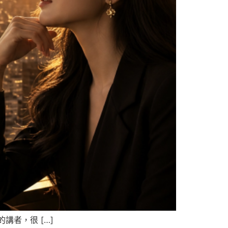
者，很 […]