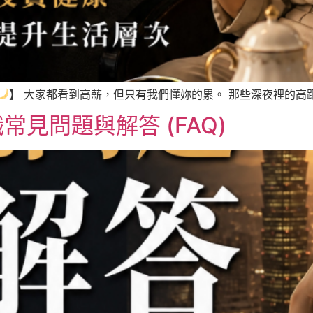
】 大家都看到高薪，但只有我們懂妳的累。 那些深夜裡的高跟鞋
見問題與解答 (FAQ)