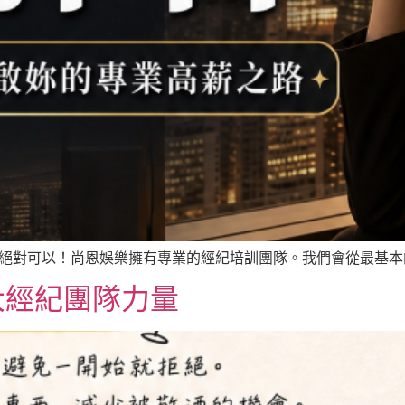
 絕對可以！尚恩娛樂擁有專業的經紀培訓團隊。我們會從最基本的
大經紀團隊力量