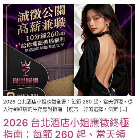
2026 台北酒店小姐應徵全書：每節 260 起、當天領現，從
入行到紅牌的生存應對指南 【前言：妳的選擇，決定 […]
2026 台北酒店小姐應徵終極
指南：每節 260 起、當天領