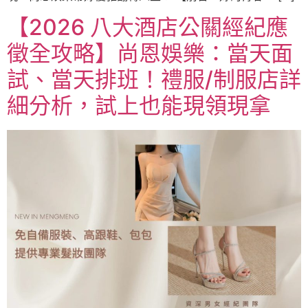
【2026 八大酒店公關經紀應
徵全攻略】尚恩娛樂：當天面
試、當天排班！禮服/制服店詳
細分析，試上也能現領現拿