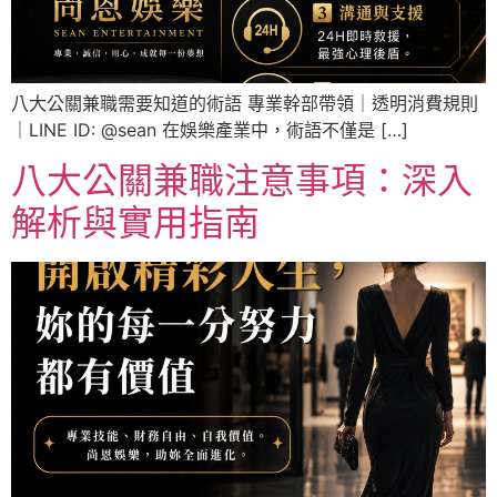
八大公關兼職需要知道的術語 專業幹部帶領｜透明消費規則
｜LINE ID: @sean 在娛樂產業中，術語不僅是 […]
八大公關兼職注意事項：深入
解析與實用指南