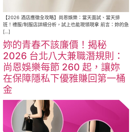
【2026 酒店應徵全攻略】尚恩娛樂：當天面試、當天排
班！禮服/制服店詳細分析，試上也能現領現拿 前言：妳的急
[…]
妳的青春不該廉價！揭秘
2026 台北八大兼職潛規則：
尚恩娛樂每節 260 起，讓妳
在保障隱私下優雅賺回第一桶
金