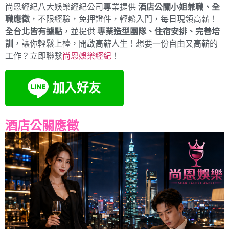
尚恩經紀八大娛樂經紀公司專業提供
酒店公關小姐兼職、全
職應徵
，不限經驗，免押證件，輕鬆入門，每日現領高薪！
全台北皆有據點
，並提供
專業造型團隊、住宿安排、完善培
訓
，讓你輕鬆上檯，開啟高薪人生！想要一份自由又高薪的
工作？立即聯繫
尚恩娛樂經紀
！
酒店公關應徵