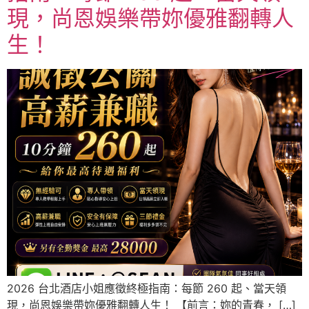
現，尚恩娛樂帶妳優雅翻轉人
生！
2026 台北酒店小姐應徵終極指南：每節 260 起、當天領
現，尚恩娛樂帶妳優雅翻轉人生！ 【前言：妳的青春， […]