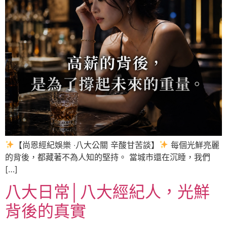
【尚恩經紀娛樂 ‧八大公關 辛酸甘苦談】
每個光鮮亮麗
的背後，都藏著不為人知的堅持。 當城市還在沉睡，我們
[…]
八大日常│八大經紀人，光鮮
背後的真實