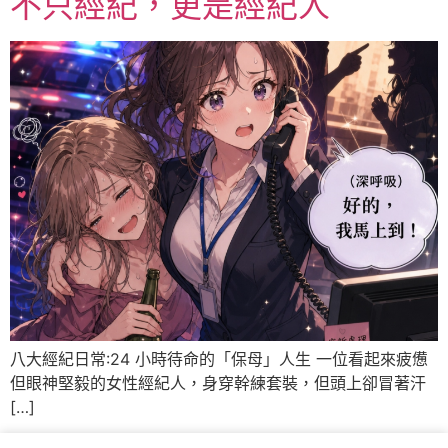
不只經紀，更是經紀人
八大經紀日常:24 小時待命的「保母」人生 一位看起來疲憊
但眼神堅毅的女性經紀人，身穿幹練套裝，但頭上卻冒著汗
[…]