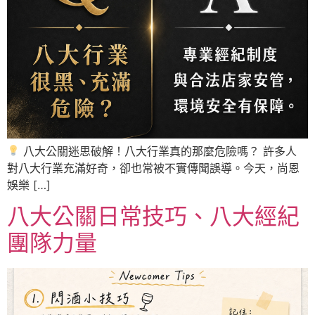
八大公關迷思破解！八大行業真的那麼危險嗎？ 許多人
對八大行業充滿好奇，卻也常被不實傳聞誤導。今天，尚恩
娛樂 […]
八大公關日常技巧、八大經紀
團隊力量