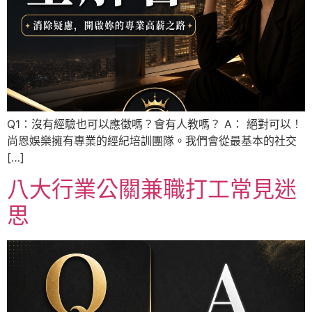
Q1：沒有經驗也可以應徵嗎？會有人教嗎？ A： 絕對可以！
尚恩娛樂擁有專業的經紀培訓團隊。我們會從最基本的社交
[…]
八大行業公關兼職打工常見迷
思