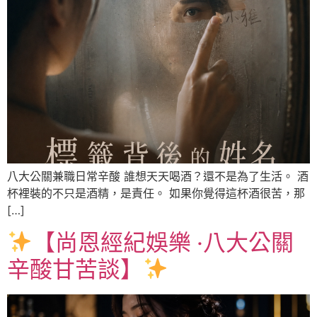
八大公關兼職日常辛酸 誰想天天喝酒？還不是為了生活。 酒
杯裡裝的不只是酒精，是責任。 如果你覺得這杯酒很苦，那
[…]
【尚恩經紀娛樂 ‧八大公關
辛酸甘苦談】