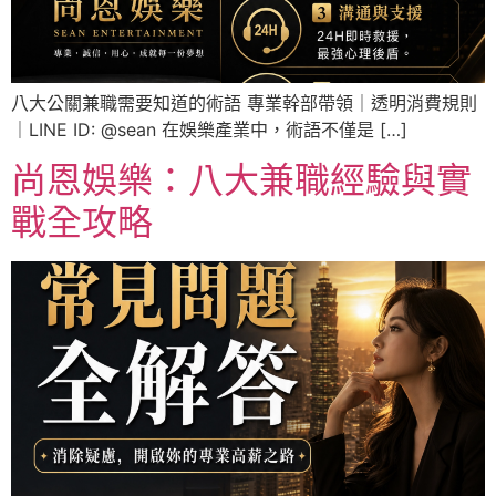
八大公關兼職需要知道的術語 專業幹部帶領｜透明消費規則
｜LINE ID: @sean 在娛樂產業中，術語不僅是 […]
尚恩娛樂：八大兼職經驗與實
戰全攻略