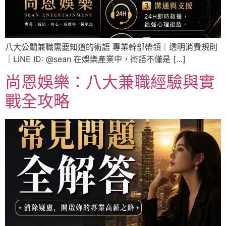
八大公關兼職需要知道的術語 專業幹部帶領｜透明消費規則
｜LINE ID: @sean 在娛樂產業中，術語不僅是 […]
尚恩娛樂：八大兼職經驗與實
戰全攻略