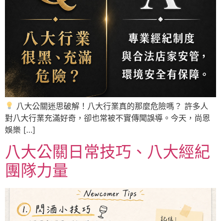
八大公關迷思破解！八大行業真的那麼危險嗎？ 許多人
對八大行業充滿好奇，卻也常被不實傳聞誤導。今天，尚恩
娛樂 […]
八大公關日常技巧、八大經紀
團隊力量