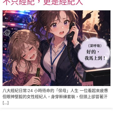
不只經紀，更是經紀人
八大經紀日常:24 小時待命的「保母」人生 一位看起來疲憊
但眼神堅毅的女性經紀人，身穿幹練套裝，但頭上卻冒著汗
[…]