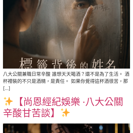
八大公關兼職日常辛酸 誰想天天喝酒？還不是為了生活。 酒
杯裡裝的不只是酒精，是責任。 如果你覺得這杯酒很苦，那
[…]
【尚恩經紀娛樂 ‧八大公關
辛酸甘苦談】