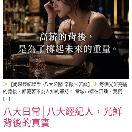
【尚恩經紀娛樂 ‧八大公關 辛酸甘苦談】
每個光鮮亮麗
的背後，都藏著不為人知的堅持。 當城市還在沉睡，我們
[…]
八大日常│八大經紀人，光鮮
背後的真實