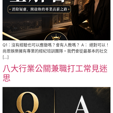
Q1：沒有經驗也可以應徵嗎？會有人教嗎？ A： 絕對可以！
尚恩娛樂擁有專業的經紀培訓團隊。我們會從最基本的社交
[…]
八大行業公關兼職打工常見迷
思