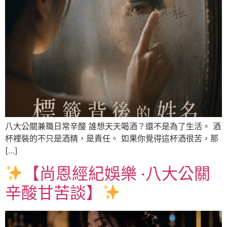
八大公關兼職日常辛酸 誰想天天喝酒？還不是為了生活。 酒
杯裡裝的不只是酒精，是責任。 如果你覺得這杯酒很苦，那
[…]
【尚恩經紀娛樂 ‧八大公關
辛酸甘苦談】