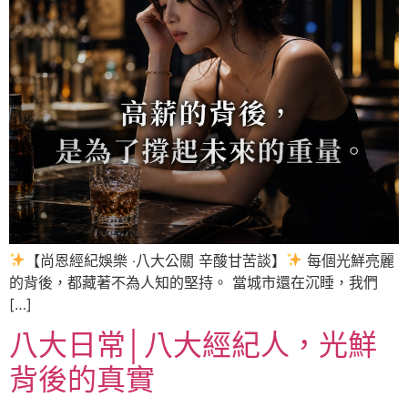
【尚恩經紀娛樂 ‧八大公關 辛酸甘苦談】
每個光鮮亮麗
的背後，都藏著不為人知的堅持。 當城市還在沉睡，我們
[…]
八大日常│八大經紀人，光鮮
背後的真實