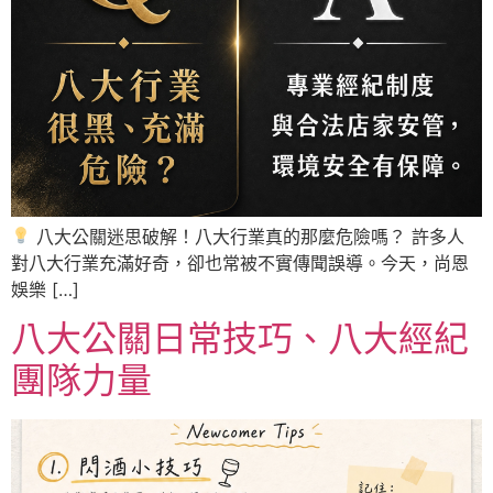
八大公關迷思破解！八大行業真的那麼危險嗎？ 許多人
對八大行業充滿好奇，卻也常被不實傳聞誤導。今天，尚恩
娛樂 […]
八大公關日常技巧、八大經紀
團隊力量