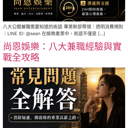
八大公關兼職需要知道的術語 專業幹部帶領｜透明消費規則
｜LINE ID: @sean 在娛樂產業中，術語不僅是 […]
尚恩娛樂：八大兼職經驗與實
戰全攻略