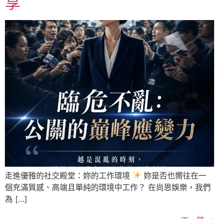
享
走進優雅的社交殿堂：妳的工作環境
妳是否也嚮往在一
個充滿質感、高端且單純的環境中工作？ 在尚恩娛樂，我們
為 […]