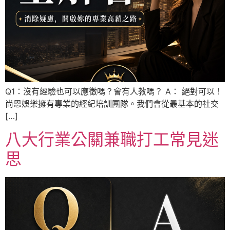
Q1：沒有經驗也可以應徵嗎？會有人教嗎？ A： 絕對可以！
尚恩娛樂擁有專業的經紀培訓團隊。我們會從最基本的社交
[…]
八大行業公關兼職打工常見迷
思