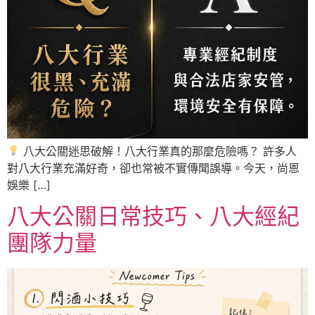
八大公關迷思破解！八大行業真的那麼危險嗎？ 許多人
對八大行業充滿好奇，卻也常被不實傳聞誤導。今天，尚恩
娛樂 […]
八大公關日常技巧、八大經紀
團隊力量