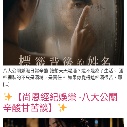
八大公關兼職日常辛酸 誰想天天喝酒？還不是為了生活。 酒
杯裡裝的不只是酒精，是責任。 如果你覺得這杯酒很苦，那
[…]
【尚恩經紀娛樂 ‧八大公關
辛酸甘苦談】