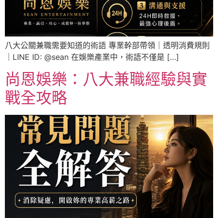
八大公關兼職需要知道的術語 專業幹部帶領｜透明消費規則
｜LINE ID: @sean 在娛樂產業中，術語不僅是 […]
尚恩娛樂：八大兼職經驗與實
戰全攻略