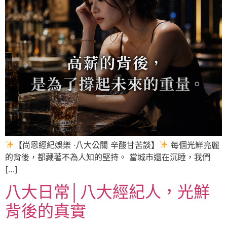
【尚恩經紀娛樂 ‧八大公關 辛酸甘苦談】
每個光鮮亮麗
的背後，都藏著不為人知的堅持。 當城市還在沉睡，我們
[…]
八大日常│八大經紀人，光鮮
背後的真實