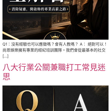
Q1：沒有經驗也可以應徵嗎？會有人教嗎？ A： 絕對可以！
尚恩娛樂擁有專業的經紀培訓團隊。我們會從最基本的社交
[…]
八大行業公關兼職打工常見迷
思