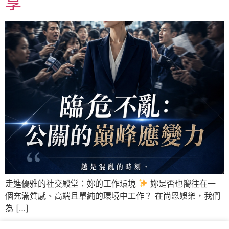
享
走進優雅的社交殿堂：妳的工作環境
妳是否也嚮往在一
個充滿質感、高端且單純的環境中工作？ 在尚恩娛樂，我們
為 […]