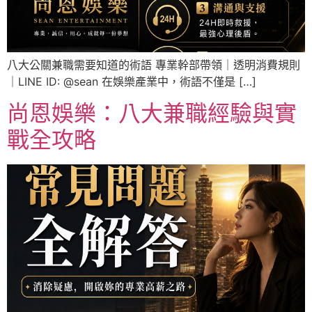
八大公關兼職需要知道的術語 專業幹部帶領｜透明消費規則
｜LINE ID: @sean 在娛樂產業中，術語不僅是 […]
尚恩娛樂：八大兼職經驗與實
戰全攻略