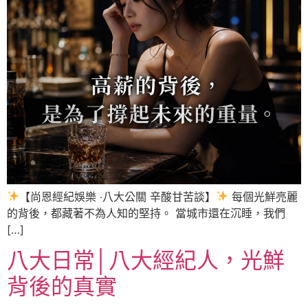
【尚恩經紀娛樂 ‧八大公關 辛酸甘苦談】
每個光鮮亮麗
的背後，都藏著不為人知的堅持。 當城市還在沉睡，我們
[…]
八大日常│八大經紀人，光鮮
背後的真實