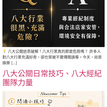
八大公關迷思破解！八大行業真的那麼危險嗎？ 許多人
對八大行業充滿好奇，卻也常被不實傳聞誤導。今天，尚恩
娛樂 […]
八大公關日常技巧、八大經紀
團隊力量