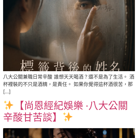
八大公關兼職日常辛酸 誰想天天喝酒？還不是為了生活。 酒
杯裡裝的不只是酒精，是責任。 如果你覺得這杯酒很苦，那
[…]
【尚恩經紀娛樂 ‧八大公關
辛酸甘苦談】