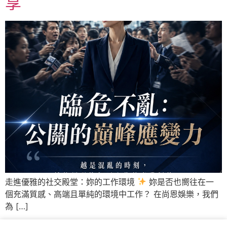
享
走進優雅的社交殿堂：妳的工作環境
妳是否也嚮往在一
個充滿質感、高端且單純的環境中工作？ 在尚恩娛樂，我們
為 […]