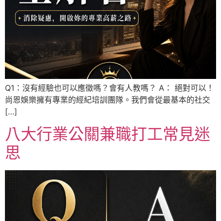
Q1：沒有經驗也可以應徵嗎？會有人教嗎？ A： 絕對可以！
尚恩娛樂擁有專業的經紀培訓團隊。我們會從最基本的社交
[…]
八大行業公關兼職打工常見迷
思