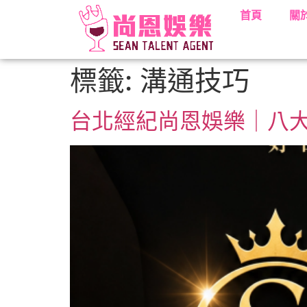
首頁
關
標籤:
溝通技巧
台北經紀尚恩娛樂｜八