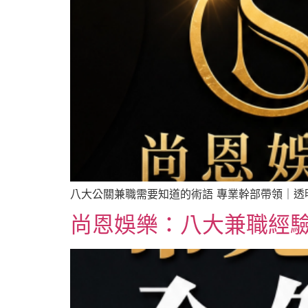
八大公關兼職需要知道的術語 專業幹部帶領｜透明消費規
尚恩娛樂：八大兼職經