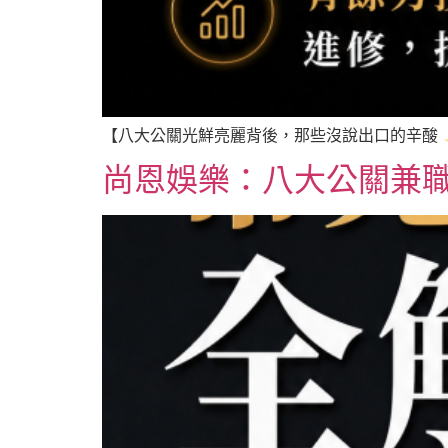
【八大公關光鮮亮麗背後，那些沒說出口的辛酸
尚恩娛樂：八大公關兼職常