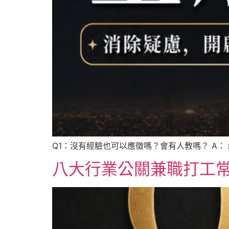
Q1：沒有經驗也可以應徵嗎？會有人教嗎？ A：
八大行業公關兼職打工