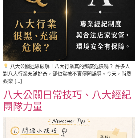
八大公關迷思破解！八大行業真的那麼危險嗎？ 許多人
對八大行業充滿好奇，卻也常被不實傳聞誤導。今天，尚恩
娛樂 […]
八大公關日常技巧、八大經紀
團隊力量