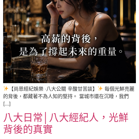
【尚恩經紀娛樂 ‧八大公關 辛酸甘苦談】
每個光鮮亮麗
的背後，都藏著不為人知的堅持。 當城市還在沉睡，我們
[…]
八大日常│八大經紀人，光鮮
背後的真實