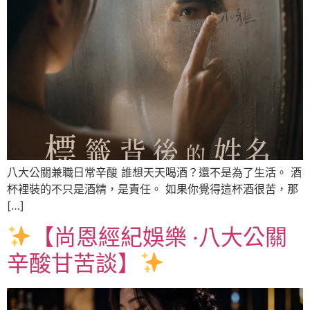
八大公關兼職日常辛酸 誰想天天喝酒？還不是為了生活。 酒
杯裡裝的不只是酒精，是責任。 如果你覺得這杯酒很苦，那
[…]
【尚恩經紀娛樂 ‧八大公關
辛酸甘苦談】