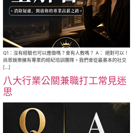
Q1：沒有經驗也可以應徵嗎？會有人教嗎？ A： 絕對可以！
尚恩娛樂擁有專業的經紀培訓團隊。我們會從最基本的社交
[…]
八大行業公關兼職打工常見迷
思