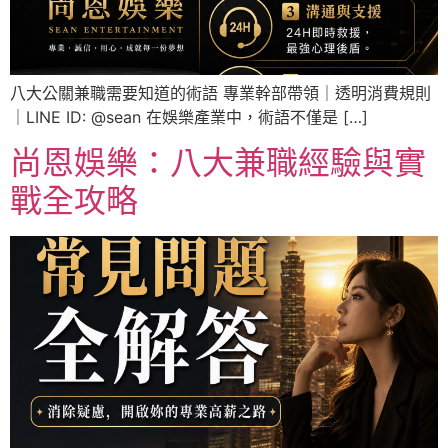
八大公關兼職需要知道的術語 專業幹部帶領｜透明消費規則
｜LINE ID: @sean 在娛樂產業中，術語不僅是 […]
尚恩娛樂：八大兼職經驗與實
戰全攻略