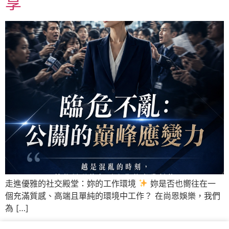
享
走進優雅的社交殿堂：妳的工作環境
妳是否也嚮往在一
個充滿質感、高端且單純的環境中工作？ 在尚恩娛樂，我們
為 […]