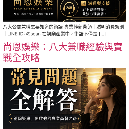
八大公關兼職需要知道的術語 專業幹部帶領｜透明消費規則
｜LINE ID: @sean 在娛樂產業中，術語不僅是 […]
尚恩娛樂：八大兼職經驗與實
戰全攻略