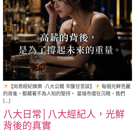
【尚恩經紀娛樂 ‧八大公關 辛酸甘苦談】
每個光鮮亮麗
的背後，都藏著不為人知的堅持。 當城市還在沉睡，我們
[…]
八大日常│八大經紀人，光鮮
背後的真實