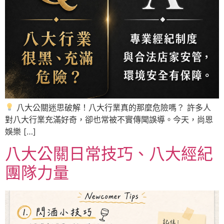
八大公關迷思破解！八大行業真的那麼危險嗎？ 許多人
對八大行業充滿好奇，卻也常被不實傳聞誤導。今天，尚恩
娛樂 […]
八大公關日常技巧、八大經紀
團隊力量