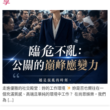
享
走進優雅的社交殿堂：妳的工作環境
妳是否也嚮往在一
個充滿質感、高端且單純的環境中工作？ 在尚恩娛樂，我們
為 […]