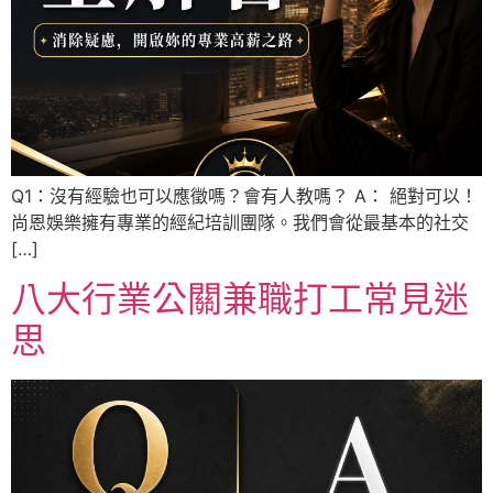
Q1：沒有經驗也可以應徵嗎？會有人教嗎？ A： 絕對可以！
尚恩娛樂擁有專業的經紀培訓團隊。我們會從最基本的社交
[…]
八大行業公關兼職打工常見迷
思