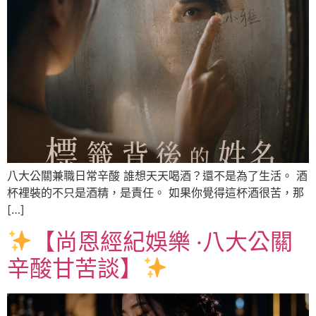
八大公關兼職日常辛酸 誰想天天喝酒？還不是為了生活。 酒
杯裡裝的不只是酒精，是責任。 如果你覺得這杯酒很苦，那
[…]
【尚恩經紀娛樂 ‧八大公關
辛酸甘苦談】